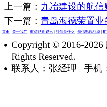
上一篇：
九冶建设的航信
下一篇：
青岛海德荣置业
首页
|
关于我们
|
航信贴现资讯
|
航信是什么
|
航信贴现利率
|
航
Copyright © 2016-
2026
Rights Reserved.
联系人：张经理 手机：15