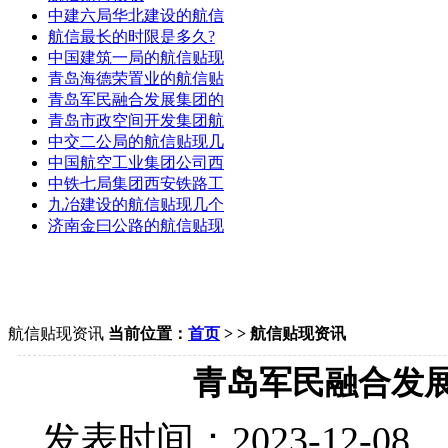
中建六局华北建设的航信
航信最长的时限是多久?
中国建筑一局的航信贴现
青岛海德荣置业的航信贴
青岛军民融合发展集团的
青岛市政空间开发集团航
中交二公局的航信贴现几
中国航空工业集团公司西
中铁七局集团西安铁路工
九冶建设的航信贴现几个
济南金曰公路的航信贴现
航信贴现资讯
当前位置：
首页
> > 航信贴现资讯
青岛军民融合发
发表时间：
2023-12-08