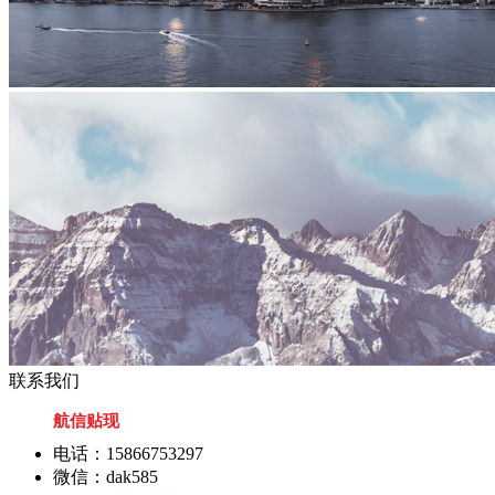
联系我们
航信贴现
电话：15866753297
微信：dak585