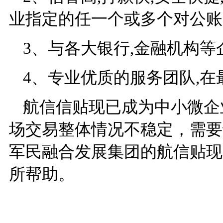
业指定的任一个或多个对公账
3、与各大银行,金融机构等
4、专业优质的服务团队,在
航信信贴现已成为中小微企
场交易整体情况不稳定，需要
军民融合发展集团的航信贴现
所帮助。